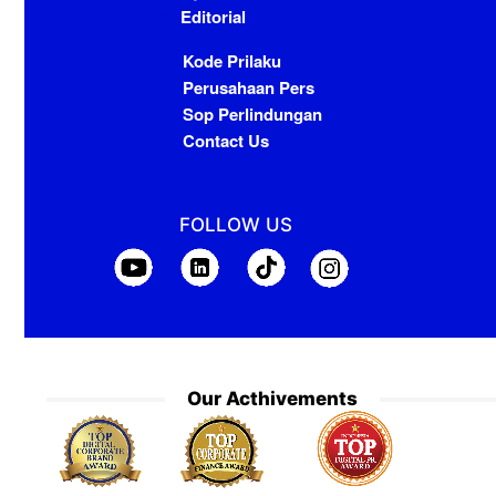
Editorial
Kode Prilaku
Perusahaan Pers
Sop Perlindungan
Contact Us
FOLLOW US
Our Acthivements