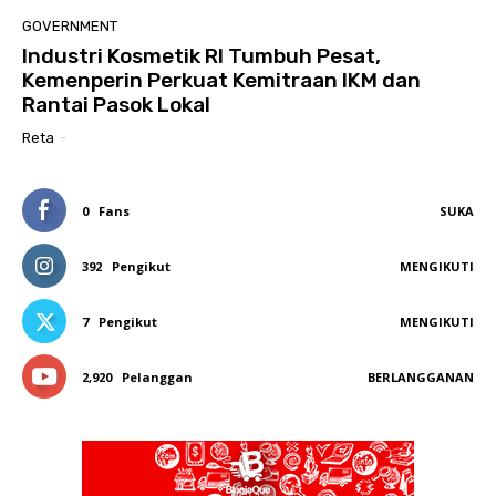
GOVERNMENT
Industri Kosmetik RI Tumbuh Pesat,
Kemenperin Perkuat Kemitraan IKM dan
Rantai Pasok Lokal
Reta
-
0
Fans
SUKA
392
Pengikut
MENGIKUTI
7
Pengikut
MENGIKUTI
2,920
Pelanggan
BERLANGGANAN