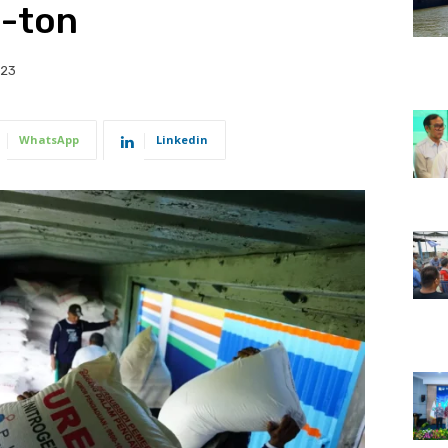
n-ton
023
WhatsApp
Linkedin