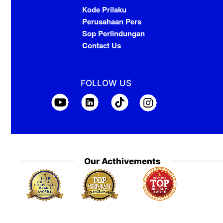
Kode Prilaku
Perusahaan Pers
Sop Perlindungan
Contact Us
FOLLOW US
Our Acthivements