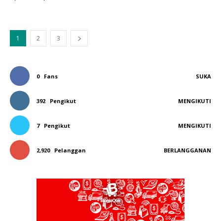
1
2
3
0
Fans
SUKA
392
Pengikut
MENGIKUTI
7
Pengikut
MENGIKUTI
2,920
Pelanggan
BERLANGGANAN