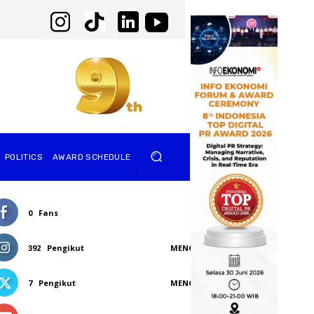
POLITICS
AWARD SCHEDULE
0
Fans
SUKA
392
Pengikut
MENGIKUTI
7
Pengikut
MENGIKUTI