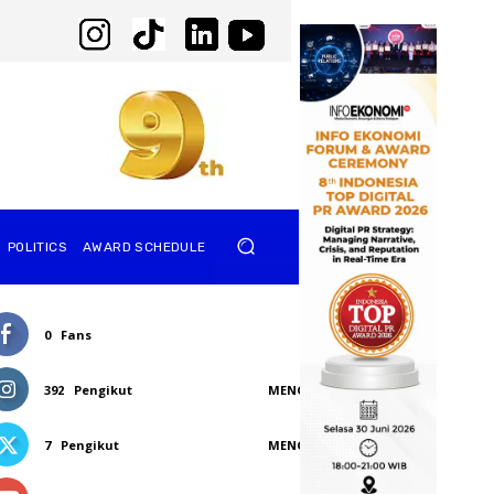
POLITICS
AWARD SCHEDULE
0
Fans
SUKA
392
Pengikut
MENGIKUTI
7
Pengikut
MENGIKUTI