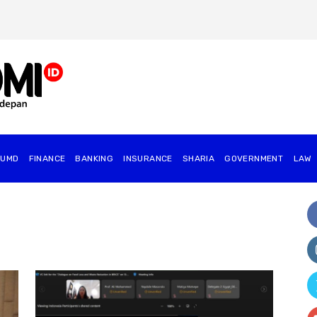
BUMD
FINANCE
BANKING
INSURANCE
SHARIA
GOVERNMENT
⁠LAW