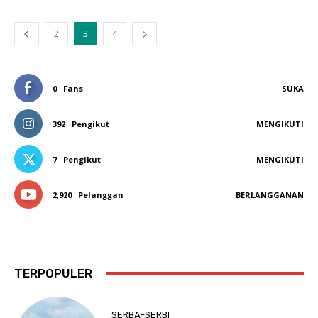
2
3
4
0
Fans
SUKA
392
Pengikut
MENGIKUTI
7
Pengikut
MENGIKUTI
2,920
Pelanggan
BERLANGGANAN
TERPOPULER
SERBA-SERBI