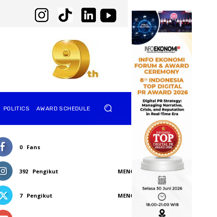
POLITICS
AWARD SCHEDULE
0
Fans
SUKA
392
Pengikut
MENGIKUTI
7
Pengikut
MENGIKUTI