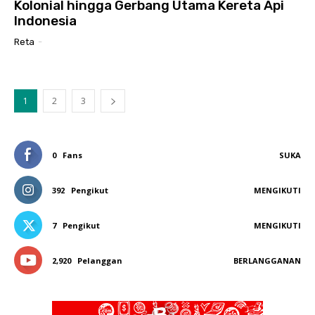
Kolonial hingga Gerbang Utama Kereta Api
Indonesia
Reta
-
1
2
3
0
Fans
SUKA
392
Pengikut
MENGIKUTI
7
Pengikut
MENGIKUTI
2,920
Pelanggan
BERLANGGANAN