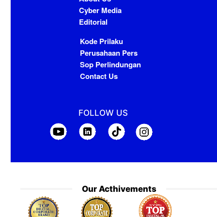
Cyber Media
Editorial
Kode Prilaku
Perusahaan Pers
Sop Perlindungan
Contact Us
FOLLOW US
Our Acthivements