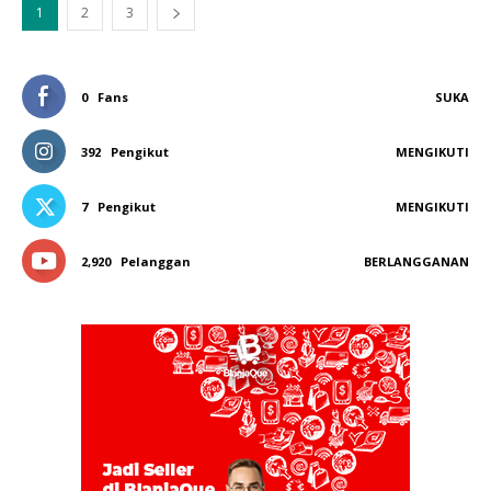
1
2
3
0
Fans
SUKA
392
Pengikut
MENGIKUTI
7
Pengikut
MENGIKUTI
2,920
Pelanggan
BERLANGGANAN