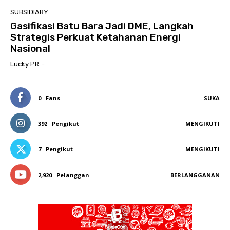
SUBSIDIARY
Gasifikasi Batu Bara Jadi DME, Langkah
Strategis Perkuat Ketahanan Energi
Nasional
Lucky PR
-
0
Fans
SUKA
392
Pengikut
MENGIKUTI
7
Pengikut
MENGIKUTI
2,920
Pelanggan
BERLANGGANAN