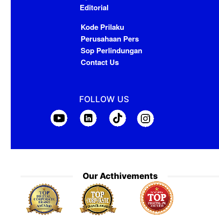
Editorial
Kode Prilaku
Perusahaan Pers
Sop Perlindungan
Contact Us
FOLLOW US
Our Acthivements