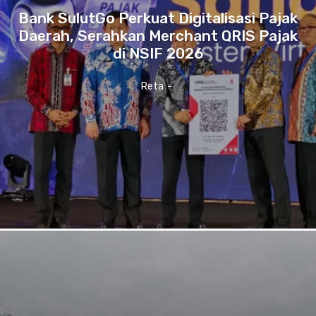
Bank SulutGo Perkuat Digitalisasi Pajak
Daerah, Serahkan Merchant QRIS Pajak
di NSIF 2026
Reta
-