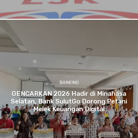
BANKING
GENCARKAN 2026 Hadir di Minahasa
Selatan, Bank SulutGo Dorong Petani
Melek Keuangan Digital
Reta
-