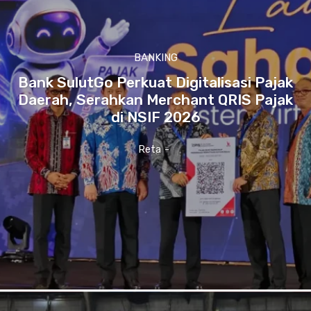
BANKING
Bank SulutGo Perkuat Digitalisasi Pajak
Daerah, Serahkan Merchant QRIS Pajak
di NSIF 2026
Reta
-