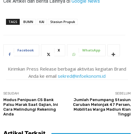
Cek Artikel dan Berita Lainnya di
Google News
TAGS
BUMN
KAI
Stasiun Prupuk
Facebook
X
WhatsApp
Kirimkan Press Release berbagai aktivitas kegiatan Brand
Anda ke email
sekred@infoekonomi.id
SESUDAH
SEBELUM
Modus Penipuan CS Bank
Jumlah Penumpang Stasiun
Palsu Marak Saat Gajian, Ini
Caruban Melonjak 47 Persen,
Cara Melindungi Rekening
Mobilitas Warga Madiun Kian
Anda
Tinggi
Artikel Terkait