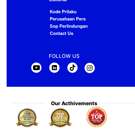
Kode Prilaku
Perusahaan Pers
Sop Perlindungan
Contact Us
FOLLOW US
Our Acthivements