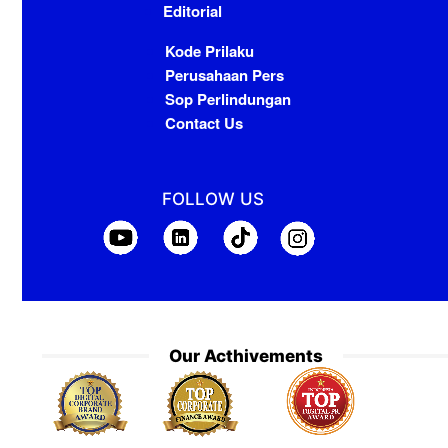
Editorial
Kode Prilaku
Perusahaan Pers
Sop Perlindungan
Contact Us
FOLLOW US
Our Acthivements