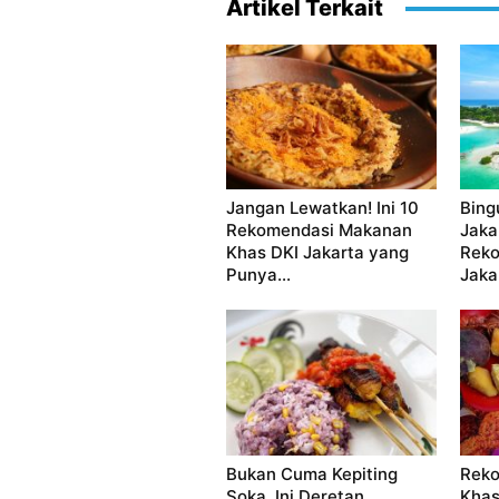
Artikel Terkait
Jangan Lewatkan! Ini 10
Bing
Rekomendasi Makanan
Jakar
Khas DKI Jakarta yang
Reko
Punya...
Jaka
Bukan Cuma Kepiting
Reko
Soka, Ini Deretan
Khas