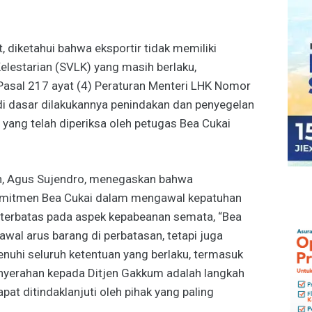
ut, diketahui bahwa eksportir tidak memiliki
Kelestarian (SVLK) yang masih berlaku,
asal 217 ayat (4) Peraturan Menteri LHK Nomor
di dasar dilakukannya penindakan dan penyegelan
 yang telah diperiksa oleh petugas Bea Cukai
n, Agus Sujendro, menegaskan bahwa
omitmen Bea Cukai dalam mengawal kepatuhan
 terbatas pada aspek kepabeanan semata, “Bea
wal arus barang di perbatasan, tetapi juga
uhi seluruh ketentuan yang berlaku, termasuk
enyerahan kepada Ditjen Gakkum adalah langkah
at ditindaklanjuti oleh pihak yang paling