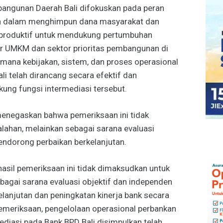
angunan Daerah Bali difokuskan pada peran
kan dalam menghimpun dana masyarakat dan
 produktif untuk mendukung pertumbuhan
r UMKM dan sektor prioritas pembangunan di
h mana kebijakan, sistem, dan proses operasional
 telah dirancang secara efektif dan
ung fungsi intermediasi tersebut.
 menegaskan bahwa pemeriksaan ini tidak
lahan, melainkan sebagai sarana evaluasi
endorong perbaikan berkelanjutan.
sil pemeriksaan ini tidak dimaksudkan untuk
bagai sarana evaluasi objektif dan independen
anjutan dan peningkatan kinerja bank secara
emeriksaan, pengelolaan operasional perbankan
diasi pada Bank BPD Bali disimpulkan telah