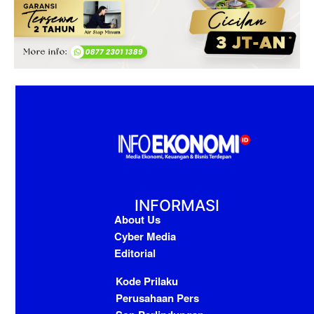
INFORMASI
About Us
Cyber Media
Editorial
Kode Prilaku
Perusahaan Pers