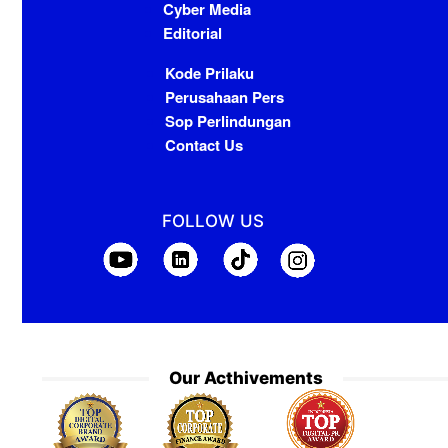
Cyber Media
Editorial
Kode Prilaku
Perusahaan Pers
Sop Perlindungan
Contact Us
FOLLOW US
Our Acthivements