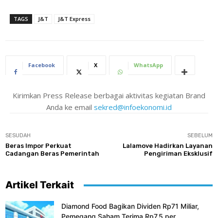
TAGS
J&T
J&T Express
Facebook
X
WhatsApp
Kirimkan Press Release berbagai aktivitas kegiatan Brand
Anda ke email
sekred@infoekonomi.id
SESUDAH
SEBELUM
Beras Impor Perkuat
Lalamove Hadirkan Layanan
Cadangan Beras Pemerintah
Pengiriman Eksklusif
Artikel Terkait
Diamond Food Bagikan Dividen Rp71 Miliar,
Pemegang Saham Terima Rp7,5 per...