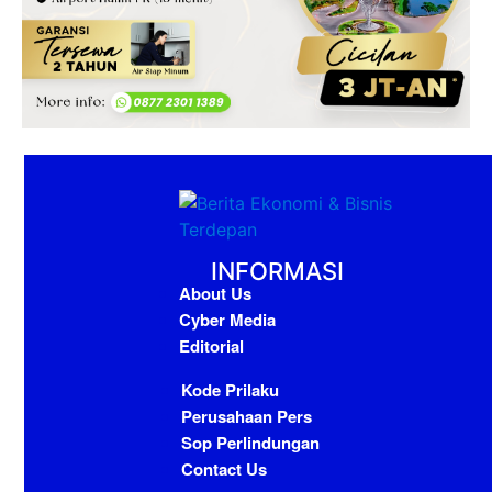
INFORMASI
About Us
Cyber Media
Editorial
Kode Prilaku
Perusahaan Pers
Sop Perlindungan
Contact Us