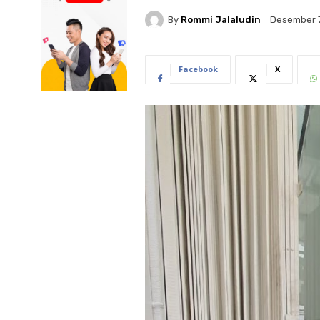
By
Rommi Jalaludin
Desember 7
Facebook
X