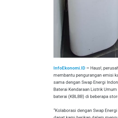
InfoEkonomi.ID
–
Haus!, perusah
membantu pengurangan emisi kar
sama dengan Swap Energi Indone
Baterai Kendaraan Listrik Umum 
baterai (KBLBB) di beberapa stor
“Kolaborasi dengan Swap Energi 
dapat kami berikan dalam mengur