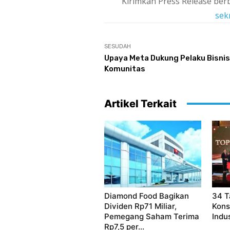
Kirimkan Press Release berb
sek
SESUDAH
Upaya Meta Dukung Pelaku Bisnis
Komunitas
Artikel Terkait
Diamond Food Bagikan
34 T
Dividen Rp71 Miliar,
Kons
Pemegang Saham Terima
Indu
Rp7,5 per...