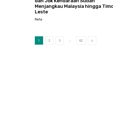
dan Jok Kendaraan Sudah
Menjangkau Malaysia hingga Timo
Leste
Reta
-
...
1
2
3
62