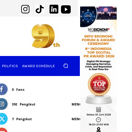
POLITICS
AWARD SCHEDULE
0
Fans
SUKA
392
Pengikut
MENGIKUTI
7
Pengikut
MENGIKUTI