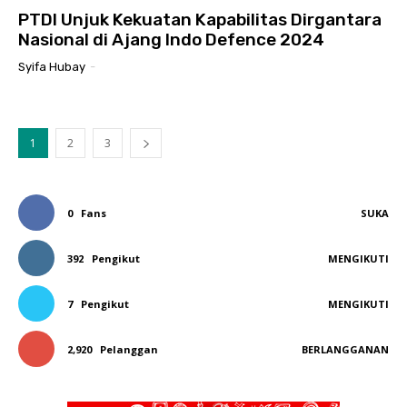
PTDI Unjuk Kekuatan Kapabilitas Dirgantara
Nasional di Ajang Indo Defence 2024
Syifa Hubay
-
1
2
3
0
Fans
SUKA
392
Pengikut
MENGIKUTI
7
Pengikut
MENGIKUTI
2,920
Pelanggan
BERLANGGANAN