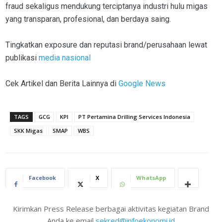
fraud sekaligus mendukung terciptanya industri hulu migas
yang transparan, profesional, dan berdaya saing.
Tingkatkan exposure dan reputasi brand/perusahaan lewat
publikasi
media nasional
Cek Artikel dan Berita Lainnya di
Google News
TAGS
GCG
KPI
PT Pertamina Drilling Services Indonesia
SKK Migas
SMAP
WBS
Facebook
X
WhatsApp
Kirimkan Press Release berbagai aktivitas kegiatan Brand
Anda ke email
sekred@infoekonomi.id