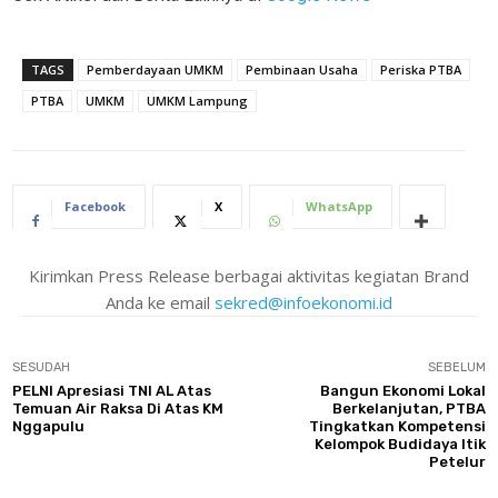
TAGS
Pemberdayaan UMKM
Pembinaan Usaha
Periska PTBA
PTBA
UMKM
UMKM Lampung
Facebook
X
WhatsApp
Kirimkan Press Release berbagai aktivitas kegiatan Brand
Anda ke email
sekred@infoekonomi.id
SESUDAH
SEBELUM
PELNI Apresiasi TNI AL Atas
Bangun Ekonomi Lokal
Temuan Air Raksa Di Atas KM
Berkelanjutan, PTBA
Nggapulu
Tingkatkan Kompetensi
Kelompok Budidaya Itik
Petelur