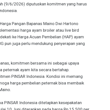
ah (9/6/2026) diputuskan komitmen yang harus
Indonesia.
an Harga Pangan Bapanas Maino Dwi Hartono
mentasi harga ayam broiler atau live bird
dekati ke Harga Acuan Pembelian (HAP) ayam
 MBG pun juga perlu mendukung penyerapan yang
panas, komitmen bersama ini sebagai upaya
 peternak ayam kita secara bertahap.
tmen PINSAR Indonesia. Kondisi ini memang
 semoga harga pembelian peternak bisa membaik
Maino.
 PINSAR Indonesia ditetapkan kesepakatan
ulai 10 Juni diterapkan pada harga Rp 15.500 per