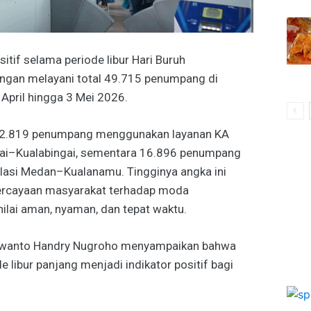
itif selama periode libur Hari Buruh
engan melayani total 49.715 penumpang di
April hingga 3 Mei 2026.
k 32.819 penumpang menggunakan layanan KA
jai–Kualabingai, sementara 16.896 penumpang
elasi Medan–Kualanamu. Tingginya angka ini
ercayaan masyarakat terhadap moda
inilai aman, nyaman, dan tepat waktu.
orwanto Handry Nugroho menyampaikan bahwa
libur panjang menjadi indikator positif bagi