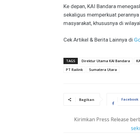
Ke depan, KAI Bandara menegask
sekaligus memperkuat perannya 
masyarakat, khususnya di wilaya
Cek Artikel & Berita Lainnya di
Go
TAGS
Direktur Utama KAI Bandara
KA
PT Railink
Sumatera Utara
Facebook
Bagikan
Kirimkan Press Release berb
sek