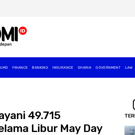
BUMD
FINANCE
BANKING
INSURANCE
SHARIA
GOVERNMENT
⁠LAW
ayani 49.715
TER
lama Libur May Day