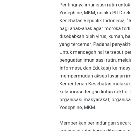
Pentingnya imunisasi rutin untuk 
Yosephine, MKM, selaku Plt Dire
Kesehatan Republik Indonesia, “I
bagi anak-anak agar mereka terl
disebabkan oleh virus, kuman, bak
yang tercemar. Padahal penyakit-
Untuk mencegah hal tersebut pe
penguatan imunisasi rutin, melal
Informasi, dan Edukasi) ke masy
mempermudah akses layanan imun
Kementerian Kesehatan melakuka
kolaborasi dengan lintas sektor
organisasi masyarakat, organisas
Yosephine, MKM.
Memberikan perlindungan secara
imunisasi rutin harus dibarengi 