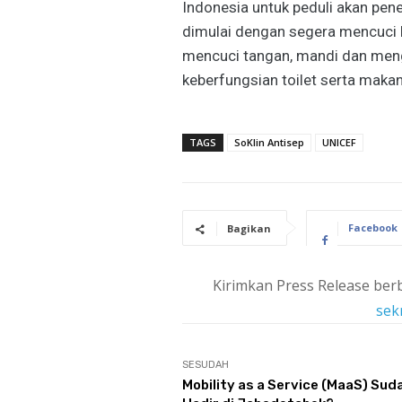
Indonesia untuk peduli akan pene
dimulai dengan segera mencuci baj
mencuci tangan, mandi dan men
keberfungsian toilet serta maka
TAGS
SoKlin Antisep
UNICEF
Facebook
Bagikan
Kirimkan Press Release berb
sek
SESUDAH
Mobility as a Service (MaaS) Sud