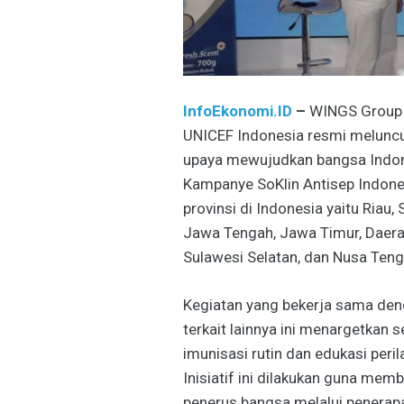
InfoEkonomi.ID
–
WINGS Group I
UNICEF Indonesia resmi meluncu
upaya mewujudkan bangsa Indones
Kampanye SoKlin Antisep Indones
provinsi di Indonesia yaitu Riau,
Jawa Tengah, Jawa Timur, Daera
Sulawesi Selatan, dan Nusa Teng
Kegiatan yang bekerja sama den
terkait lainnya ini menargetkan
imunisasi rutin dan edukasi peril
Inisiatif ini dilakukan guna mem
penerus bangsa melalui penerapa