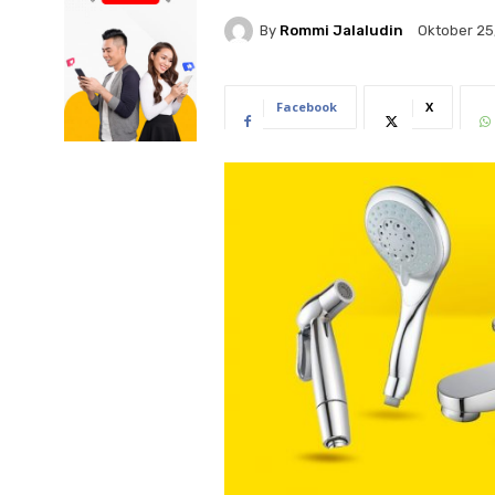
By
Rommi Jalaludin
Oktober 25
Facebook
X