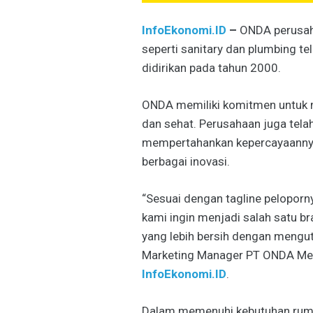
InfoEkonomi.ID
–
ONDA perusah
seperti sanitary dan plumbing te
didirikan pada tahun 2000.
ONDA memiliki komitmen untuk m
dan sehat. Perusahaan juga tela
mempertahankan kepercayaannya
berbagai inovasi.
“Sesuai dengan tagline peloporn
kami ingin menjadi salah satu b
yang lebih bersih dengan mengut
Marketing Manager PT ONDA Mega
InfoEkonomi.ID
.
Dalam memenuhi kebutuhan ruma