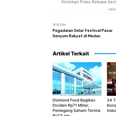
Kirimkan Press Release berb
sek
SESUDAH
Pegadaian Gelar Festival Pasar
Senyum Rakyat di Medan
Artikel Terkait
Diamond Food Bagikan
34 T
Dividen Rp71 Miliar,
Kons
Pemegang Saham Terima
Indu
Rp7,5 per...