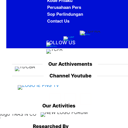
Kode Prilaku
Perusahaan Pers
Sop Perlindungan
Contact Us
FOLLOW US
Our Acthivements
Channel Youtube
Our Activities
Researched By