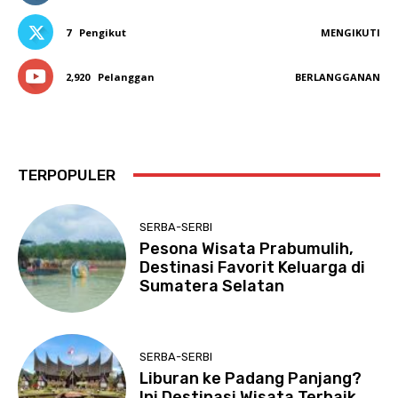
7
Pengikut
MENGIKUTI
2,920
Pelanggan
BERLANGGANAN
TERPOPULER
SERBA-SERBI
Pesona Wisata Prabumulih,
Destinasi Favorit Keluarga di
Sumatera Selatan
SERBA-SERBI
Liburan ke Padang Panjang?
Ini Destinasi Wisata Terbaik