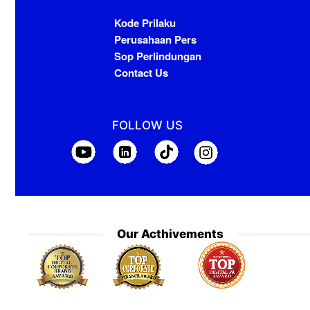
Kode Prilaku
Perusahaan Pers
Sop Perlindungan
Contact Us
FOLLOW US
Our Acthivements