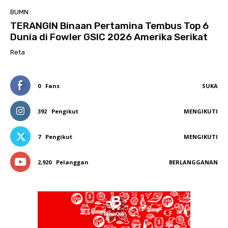
BUMN
TERANGIN Binaan Pertamina Tembus Top 6
Dunia di Fowler GSIC 2026 Amerika Serikat
Reta
-
0
Fans
SUKA
392
Pengikut
MENGIKUTI
7
Pengikut
MENGIKUTI
2,920
Pelanggan
BERLANGGANAN