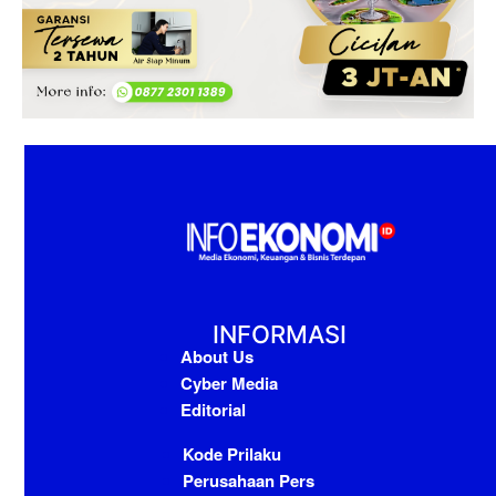
INFORMASI
About Us
Cyber Media
Editorial
Kode Prilaku
Perusahaan Pers