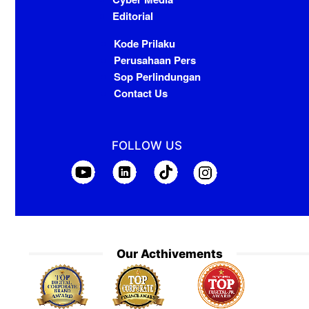
Editorial
Kode Prilaku
Perusahaan Pers
Sop Perlindungan
Contact Us
FOLLOW US
Our Acthivements