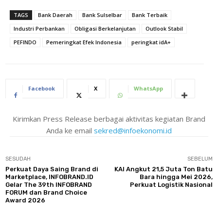
TAGS
Bank Daerah
Bank Sulselbar
Bank Terbaik
Industri Perbankan
Obligasi Berkelanjutan
Outlook Stabil
PEFINDO
Pemeringkat Efek Indonesia
peringkat idA+
Facebook
X
WhatsApp
Kirimkan Press Release berbagai aktivitas kegiatan Brand
Anda ke email
sekred@infoekonomi.id
SESUDAH
SEBELUM
Perkuat Daya Saing Brand di
KAI Angkut 21,5 Juta Ton Batu
Marketplace, INFOBRAND.ID
Bara hingga Mei 2026,
Gelar The 39th INFOBRAND
Perkuat Logistik Nasional
FORUM dan Brand Choice
Award 2026