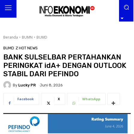
Beranda
BUMN
BUMD
BUMD
Z HOT NEWS
BANK SULSELBAR PERTAHANKAN
PERINGKAT idA+ DENGAN OUTLOOK
STABIL DARI PEFINDO
By
Lucky PR
Juni 8, 2026
Facebook
X
WhatsApp