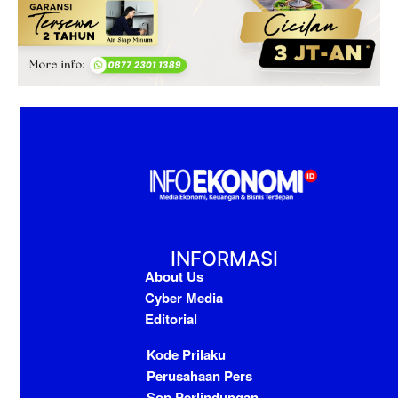
INFORMASI
About Us
Cyber Media
Editorial
Kode Prilaku
Perusahaan Pers
Sop Perlindungan