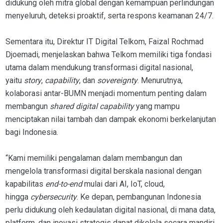
didukung oleh mitra global dengan kemampuan perlindungan
menyeluruh, deteksi proaktif, serta respons keamanan 24/7.
Sementara itu, Direktur IT Digital Telkom, Faizal Rochmad
Djoemadi, menjelaskan bahwa Telkom memiliki tiga fondasi
utama dalam mendukung transformasi digital nasional,
yaitu
story
,
capability
, dan
sovereignty
. Menurutnya,
kolaborasi antar-BUMN menjadi momentum penting dalam
membangun
shared digital capability
yang mampu
menciptakan nilai tambah dan dampak ekonomi berkelanjutan
bagi Indonesia.
“Kami memiliki pengalaman dalam membangun dan
mengelola transformasi digital berskala nasional dengan
kapabilitas
end-to-end
mulai dari AI, IoT, cloud,
hingga
cybersecurity
. Ke depan, pembangunan Indonesia
perlu didukung oleh kedaulatan digital nasional, di mana data,
platform, dan inovasi strategis dapat dikelola secara mandiri,