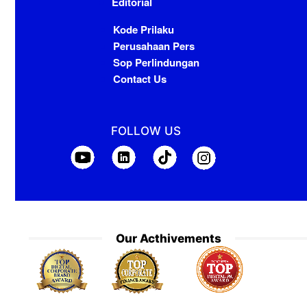
Editorial
Kode Prilaku
Perusahaan Pers
Sop Perlindungan
Contact Us
FOLLOW US
Our Acthivements