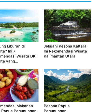
ung Liburan di
Jelajahi Pesona Kaltara,
ta? Ini 7
Ini Rekomendasi Wisata
mendasi Wisata DKI
Kalimantan Utara
rta yang...
mendasi Makanan
Pesona Papua
 Papua Pegunungan,
Pegunungan: