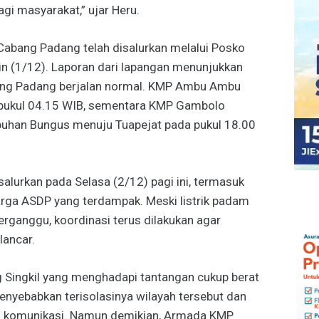
i masyarakat,” ujar Heru.
 Cabang Padang telah disalurkan melalui Posko
n (1/12). Laporan dari lapangan menunjukkan
bang Padang berjalan normal. KMP Ambu Ambu
a pukul 04.15 WIB, sementara KMP Gambolo
abuhan Bungus menuju Tuapejat pada pukul 18.00
isalurkan pada Selasa (2/12) pagi ini, termasuk
arga ASDP yang terdampak. Meski listrik padam
erganggu, koordinasi terus dilakukan agar
lancar.
ng Singkil yang menghadapi tantangan cukup berat
menyebabkan terisolasinya wilayah tersebut dan
dan komunikasi. Namun demikian, Armada KMP