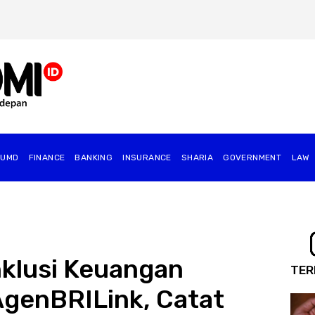
BUMD
FINANCE
BANKING
INSURANCE
SHARIA
GOVERNMENT
⁠LAW
nklusi Keuangan
TER
AgenBRILink, Catat