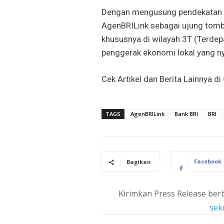
Dengan mengusung pendekatan u
AgenBRILink sebagai ujung tomb
khususnya di wilayah 3T (Terdepa
penggerak ekonomi lokal yang ny
Cek Artikel dan Berita Lainnya di
TAGS
AgenBRILink
Bank BRI
BRI
Facebook
Bagikan
Kirimkan Press Release berb
sek