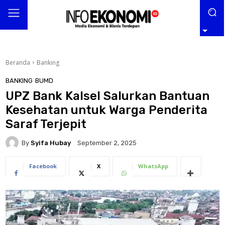
Beranda
Banking
BANKING
BUMD
UPZ Bank Kalsel Salurkan Bantuan
Kesehatan untuk Warga Penderita
Saraf Terjepit
By
Syifa Hubay
September 2, 2025
Facebook
X
WhatsApp