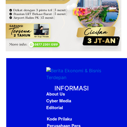
INFORMASI
About Us
Cyber Media
Editorial
Kode Prilaku
Perusahaan Pers