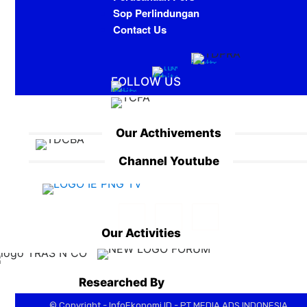
Sop Perlindungan
Contact Us
FOLLOW US
Our Acthivements
Channel Youtube
Our Activities
Researched By
© Copyright - InfoEkonomi.ID - PT MEDIA ADS INDONESIA