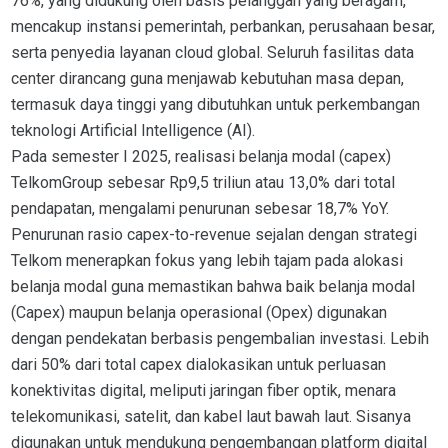
76%, yang didukung oleh basis pelanggan yang beragam,
mencakup instansi pemerintah, perbankan, perusahaan besar,
serta penyedia layanan cloud global. Seluruh fasilitas data
center dirancang guna menjawab kebutuhan masa depan,
termasuk daya tinggi yang dibutuhkan untuk perkembangan
teknologi Artificial Intelligence (AI).
Pada semester I 2025, realisasi belanja modal (capex)
TelkomGroup sebesar Rp9,5 triliun atau 13,0% dari total
pendapatan, mengalami penurunan sebesar 18,7% YoY.
Penurunan rasio capex-to-revenue sejalan dengan strategi
Telkom menerapkan fokus yang lebih tajam pada alokasi
belanja modal guna memastikan bahwa baik belanja modal
(Capex) maupun belanja operasional (Opex) digunakan
dengan pendekatan berbasis pengembalian investasi. Lebih
dari 50% dari total capex dialokasikan untuk perluasan
konektivitas digital, meliputi jaringan fiber optik, menara
telekomunikasi, satelit, dan kabel laut bawah laut. Sisanya
digunakan untuk mendukung pengembangan platform digital