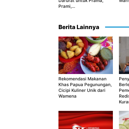
Darurat untuk Prama,
Waris
Prami,...
Berita Lainnya
Rekomendasi Makanan
Peny
Khas Papua Pegunungan,
Berl
Cicipi Kuliner Unik dari
Peme
Wamena
Redi
Kura