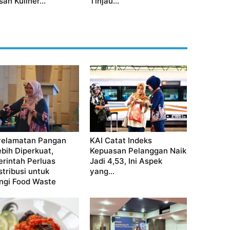
an Kuliner...
Tinjau...
elamatan Pangan
KAI Catat Indeks
ebih Diperkuat,
Kepuasan Pelanggan Naik
rintah Perluas
Jadi 4,53, Ini Aspek
stribusi untuk
yang...
ngi Food Waste