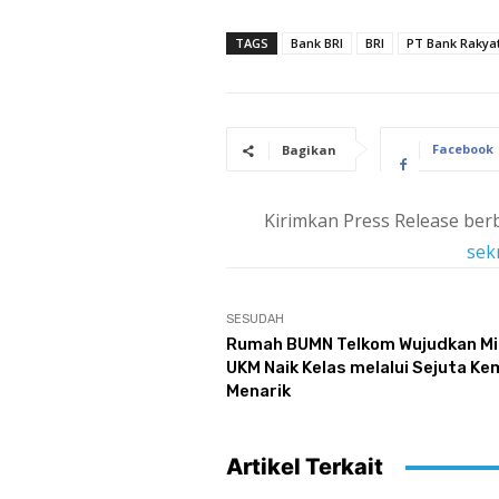
TAGS
Bank BRI
BRI
PT Bank Rakyat
Facebook
Bagikan
Kirimkan Press Release berb
sek
SESUDAH
Rumah BUMN Telkom Wujudkan M
UKM Naik Kelas melalui Sejuta K
Menarik
Artikel Terkait