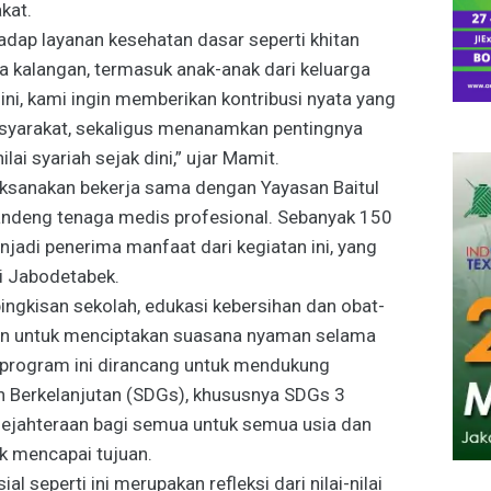
kat.
dap layanan kesehatan dasar seperti khitan
a kalangan, termasuk anak-anak dari keluarga
ni, kami ingin memberikan kontribusi nyata yang
yarakat, sekaligus menanamkan pentingnya
ilai syariah sejak dini,” ujar Mamit.
aksanakan bekerja sama dengan Yayasan Baitul
ndeng tenaga medis profesional. Sebanyak 150
njadi penerima manfaat dari kegiatan ini, yang
di Jabodetabek.
ingkisan sekolah, edukasi kebersihan dan obat-
uran untuk menciptakan suasana nyaman selama
u, program ini dirancang untuk mendukung
 Berkelanjutan (SDGs), khususnya SDGs 3
sejahteraan bagi semua untuk semua usia dan
k mencapai tujuan.
 seperti ini merupakan refleksi dari nilai-nilai