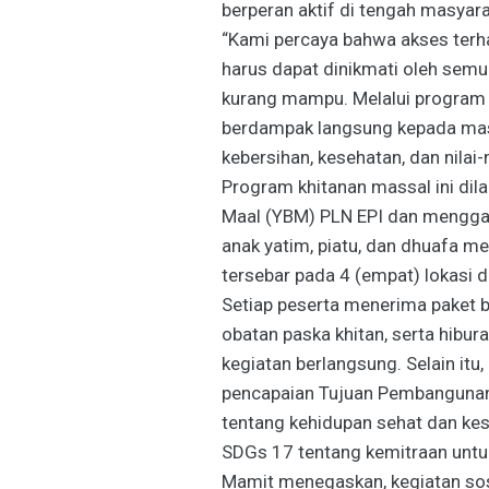
berperan aktif di tengah masyara
“Kami percaya bahwa akses terha
harus dapat dinikmati oleh semu
kurang mampu. Melalui program i
berdampak langsung kepada mas
kebersihan, kesehatan, dan nilai-n
Program khitanan massal ini dil
Maal (YBM) PLN EPI dan mengga
anak yatim, piatu, dan dhuafa me
tersebar pada 4 (empat) lokasi 
Setiap peserta menerima paket b
obatan paska khitan, serta hib
kegiatan berlangsung. Selain it
pencapaian Tujuan Pembangunan
tentang kehidupan sehat dan ke
SDGs 17 tentang kemitraan untu
Mamit menegaskan, kegiatan sosial