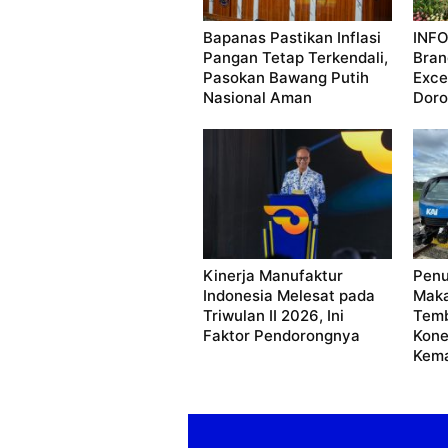
Bapanas Pastikan Inflasi
INF
Pangan Tetap Terkendali,
Bran
Pasokan Bawang Putih
Exce
Nasional Aman
Doro
Kinerja Manufaktur
Pen
Indonesia Melesat pada
Maka
Triwulan II 2026, Ini
Temb
Faktor Pendorongnya
Kone
Kema