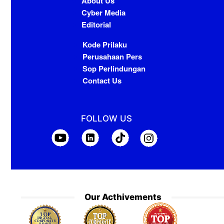
About Us
Cyber Media
Editorial
Kode Prilaku
Perusahaan Pers
Sop Perlindungan
Contact Us
FOLLOW US
Our Acthivements