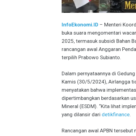
InfoEkonomi.ID
– Menteri Koord
buka suara mengomentari wacan
2025, termasuk subsidi Bahan Ba
rancangan awal Anggaran Pendap
terpilih Prabowo Subianto.
Dalam pernyataannya di Gedung Bu
Kamis (30/5/2024), Airlangga t
menyatakan bahwa implementasi 
dipertimbangkan berdasarkan us
Mineral (ESDM). “Kita lihat impl
yang dilansir dari
detikfinance
.
Rancangan awal APBN tersebut 