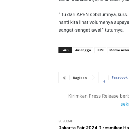
“Itu dari APBN sebelumnya, kurs. H
nanti kita lihat volumenya supaya
sangat-sangat awal,” tuturnya.
TAGS
Airlangga
BBM
Menko Airl
Facebook
Bagikan
Kirimkan Press Release berb
sek
SESUDAH
Jakarta Fair 2024 Diresmikan Hari