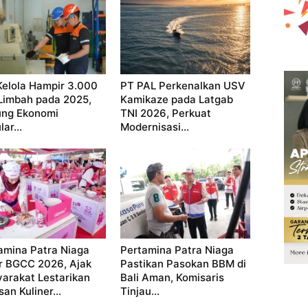
Kelola Hampir 3.000
PT PAL Perkenalkan USV
Limbah pada 2025,
Kamikaze pada Latgab
ng Ekonomi
TNI 2026, Perkuat
lar...
Modernisasi...
amina Patra Niaga
Pertamina Patra Niaga
r BGCC 2026, Ajak
Pastikan Pasokan BBM di
arakat Lestarikan
Bali Aman, Komisaris
an Kuliner...
Tinjau...