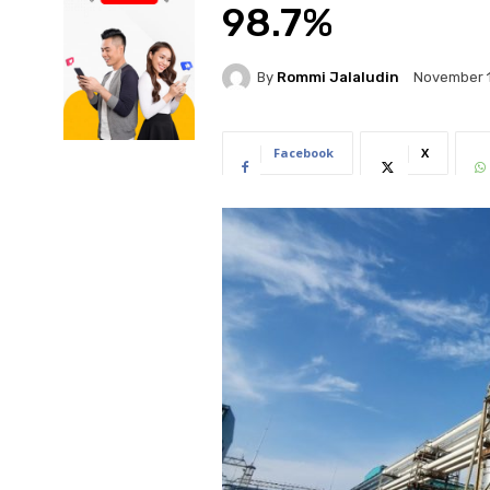
98.7%
By
Rommi Jalaludin
November 1
Facebook
X