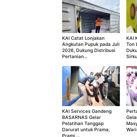
KAI Catat Lonjakan
KAI 
Angkutan Pupuk pada Juli
Ton 
2026, Dukung Distribusi
Duku
Pertanian...
Sirku
KAI Services Gandeng
Pert
BASARNAS Gelar
Gela
Pelatihan Tanggap
Masy
Darurat untuk Prama,
Waris
Prami,...