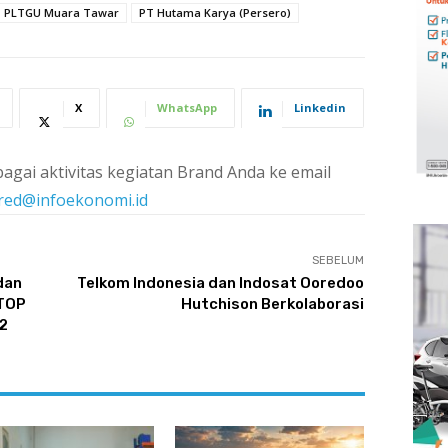
PLTGU Muara Tawar
PT Hutama Karya (Persero)
X
WhatsApp
Linkedin
agai aktivitas kegiatan Brand Anda ke email
red@infoekonomi.id
SEBELUM
dan
Telkom Indonesia dan Indosat Ooredoo
 TOP
Hutchison Berkolaborasi
2