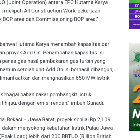
JO (Joint Operation) antara EPC Hutama Karya
 meliputi All Construction Work, pekerjaan
k BOP area dan Commissioning BOP area,”
n bahwa Hutama Karya menambah kapasitas dari
tan proyek Add On. Penambahan kapasitas ini
panas gas hasil pembakaran gas turbin yang
namun setelah unit Add On ini berhasil dibangun,
dimanfaatkan dan menghasilkan 650 MW listrik.
sebagai bahan bakar pembangkit listrik
 hijau, dengan emisi rendah,” imbuh Gunadi.
a, Bekasi – Jawa Barat, proyek senilai Rp 2,109
gis dalam menyokong kebutuhan listrik Pulau Jawa
eak Load) lebih dari 200 BBTUD (Billion British