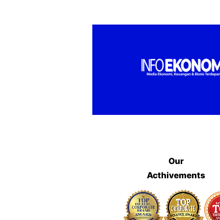
Our
Acthivements