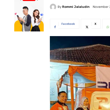
By
Rommi Jalaludin
November 
Facebook
X