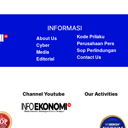
INFORMASI
Kode Prilaku
About Us
Perusahaan Pers
Cyber
Sop Perlindungan
Media
Contact Us
Editorial
Channel Youtube
Our Activities