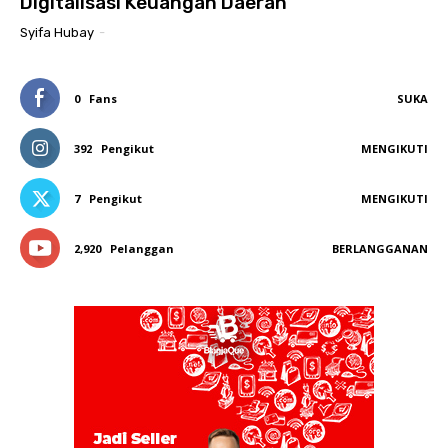
Digitalisasi Keuangan Daerah
Syifa Hubay
-
0
Fans
SUKA
392
Pengikut
MENGIKUTI
7
Pengikut
MENGIKUTI
2,920
Pelanggan
BERLANGGANAN