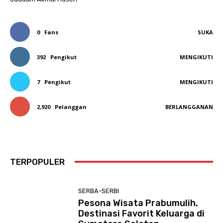
0
Fans
SUKA
392
Pengikut
MENGIKUTI
7
Pengikut
MENGIKUTI
2,920
Pelanggan
BERLANGGANAN
TERPOPULER
SERBA-SERBI
Pesona Wisata Prabumulih,
Destinasi Favorit Keluarga di