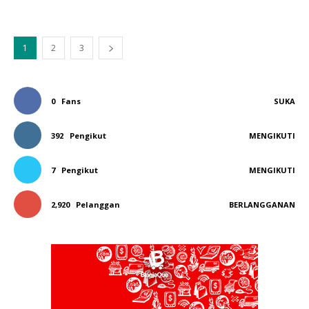
1
2
3
0
Fans
SUKA
392
Pengikut
MENGIKUTI
7
Pengikut
MENGIKUTI
2,920
Pelanggan
BERLANGGANAN