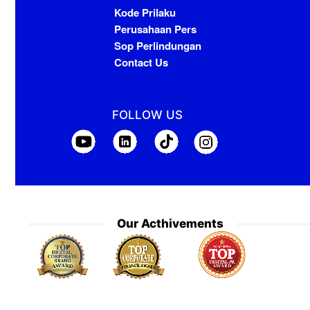
Kode Prilaku
Perusahaan Pers
Sop Perlindungan
Contact Us
FOLLOW US
Our Acthivements