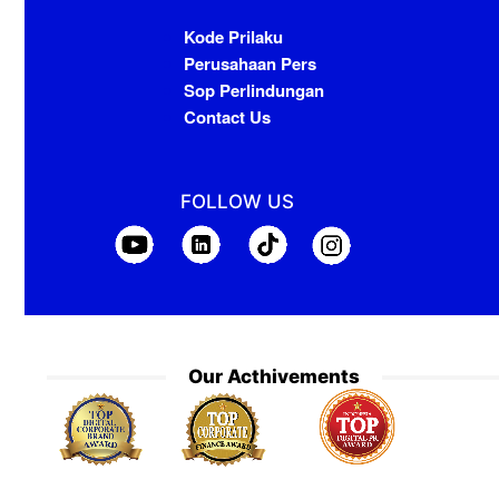
Kode Prilaku
Perusahaan Pers
Sop Perlindungan
Contact Us
FOLLOW US
Our Acthivements